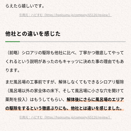
らえたら嬉しいです。
引用元：ハピすむ（https://hapisumu.jp/company/65126/review/）
他社との違いを感じた
（前略）シロアリの駆除も他社に比べ、丁寧かつ徹底してやって
くれるという説明があったのもキャッツに決めた事の理由でもあ
ります。
まだ風呂場の工事前ですが、解体しなくてもできるシロアリ駆除
（風呂場以外の家全体の床下、そして風呂場に小さな穴を開けて
薬剤を投入）はもうしてもらい、
解体後にさらに風呂場のエリア
の駆除をするという徹底ぶりにも、他社とは違いを感じました。
引用元：ハピすむ（https://hapisumu.jp/company/65126/review/）