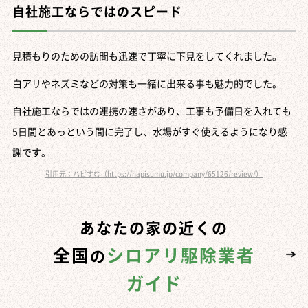
自社施工ならではのスピード
見積もりのための訪問も迅速で丁寧に下見をしてくれました。
白アリやネズミなどの対策も一緒に出来る事も魅力的でした。
自社施工ならではの連携の速さがあり、工事も予備日を入れても
5日間とあっという間に完了し、水場がすぐ使えるようになり感
謝です。
引用元：ハピすむ（https://hapisumu.jp/company/65126/review/）
あなたの家の近くの
全国
シロアリ駆除業者
の
ガイド