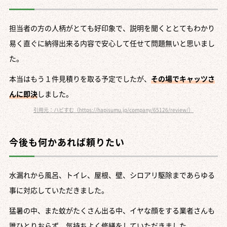
担当者の方の人柄がとても好印象で、説明を聞くととてもわかり
易く直ぐに納得出来る内容で安心して任せて問題無いと思いまし
た。
本当はもう１件見積りを取る予定でしたが、
その場でキャッツさ
んに即決
しました。
引用元：ハピすむ（https://hapisumu.jp/company/65126/review/）
今後も何かあれば頼りたい
水漏れから風呂、トイレ、屋根、壁、シロアリ駆除まであらゆる
事に対応していただきました。
猛暑の中、また蚊がたくさん出る中、イヤな顔をする業者さんも
誰ひとりおらず、気持ちよく修繕をしていただきました。