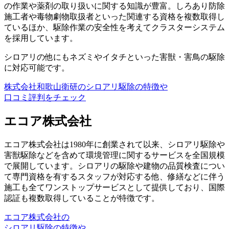
の作業や薬剤の取り扱いに関する知識が豊富。しろあり防除
施工者や毒物劇物取扱者といった関連する資格を複数取得し
ているほか、駆除作業の安全性を考えてクラスターシステム
を採用しています。
シロアリの他にもネズミやイタチといった害獣・害鳥の駆除
に対応可能です。
株式会社和歌山衛研のシロアリ駆除の特徴や
口コミ評判をチェック
エコア株式会社
エコア株式会社は1980年に創業されて以来、シロアリ駆除や
害獣駆除などを含めて環境管理に関するサービスを全国規模
で展開しています。シロアリの駆除や建物の品質検査につい
て専門資格を有するスタッフが対応する他、修繕などに伴う
施工も全てワンストップサービスとして提供しており、国際
認証も複数取得していることが特徴です。
エコア株式会社の
シロアリ駆除の特徴や