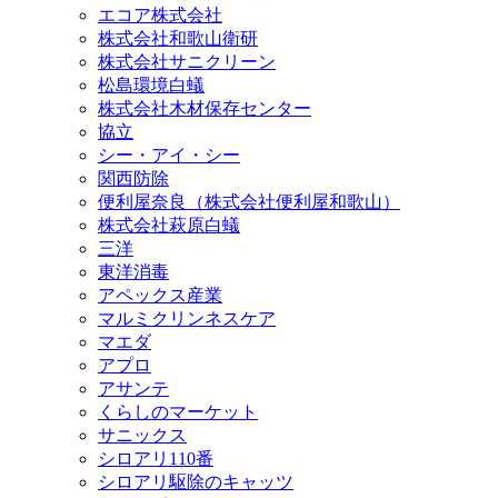
エコア株式会社
株式会社和歌山衛研
株式会社サニクリーン
松島環境白蟻
株式会社木材保存センター
協立
シー・アイ・シー
関西防除
便利屋奈良（株式会社便利屋和歌山）
株式会社萩原白蟻
三洋
東洋消毒
アペックス産業
マルミクリンネスケア
マエダ
アプロ
アサンテ
くらしのマーケット
サニックス
シロアリ110番
シロアリ駆除のキャッツ