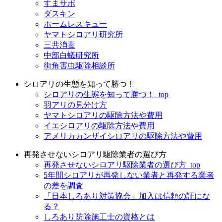
すまサポ
ダスキン
ホームレスキュー
ヤマトシロアリ研究所
三共消毒
中部白蟻研究所
街角害虫駆除相談所
シロアリの生態を知って勝つ！
シロアリの生態を知って勝つ！_top
羽アリの見分け方
ヤマトシロアリの駆除方法や費用
イエシロアリの駆除方法や費用
アメリカカンザイシロアリの駆除方法や費用
再発させないシロアリ駆除業者の選び方
再発させないシロアリ駆除業者の選び方_top
5年間シロアリが再発しない業者と再発する業者
の差を調査
「日本しろあり対策協会」加入は信頼の証にな
る？
しろあり防除施工士の資格とは