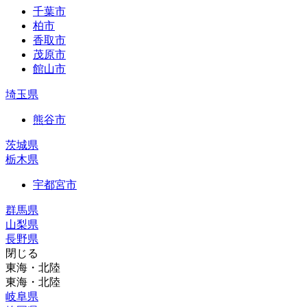
千葉市
柏市
香取市
茂原市
館山市
埼玉県
熊谷市
茨城県
栃木県
宇都宮市
群馬県
山梨県
長野県
閉じる
東海・北陸
東海・北陸
岐阜県