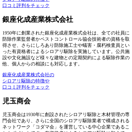
口コミ評判をチェック
銀座化成産業株式会社
1950年に創業された銀座化成産業株式会社は、全ての社員に
防除作業監督者かペストコントロール協会技術者の資格を取
得させ、さらにしろあり防除施工士や蟻害・腐朽検査員とい
った有資格者によるシロアリ駆除を実施しています。公共施
設や文化施設など様々な建物との定期契約による駆除作業の
他、個人からの相談にも対応します。
銀座化成産業株式会社の
シロアリ駆除の特徴や
口コミ評判をチェック
児玉商会
児玉商会は1930年に創設されたシロアリ駆除と木材管理の専
門会社であり、さらに全国のシロアリ駆除業者で構成される
ネットワーク「コダマ会」を運営している中心企業であるこ