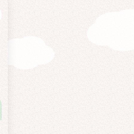
あなたの家の近くにも！ 全国のシロアリ駆除業者ガ
イド
シロアリ駆除会社の口コミ・評判
の近くにも！ 全国のシロアリ駆除業者ガイド
»
東京都のシロアリ駆除業者
»
足立区
シロアリの生態を知って勝つ！
再発させないシロアリ駆除業者の選び方
運営会社情報