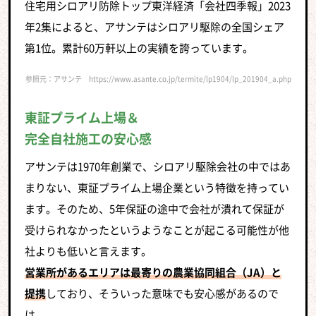
住宅用シロアリ防除トップ東洋経済「会社四季報」2023
年2集によると、アサンテはシロアリ駆除の全国シェア
第1位。累計60万軒以上の実績を誇っています。
参照元：アサンテ https://www.asante.co.jp/termite/lp1904/lp_201904_a.php
東証プライム上場＆
完全自社施工の安心感
アサンテは1970年創業で、シロアリ駆除会社の中ではあ
まりない、東証プライム上場企業という特徴を持ってい
ます。そのため、5年保証の途中で会社が潰れて保証が
受けられなかったというようなことが起こる可能性が他
社よりも低いと言えます。
営業所があるエリアは最寄りの農業協同組合（JA）と
提携
しており、そういった意味でも安心感があるので
は。