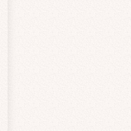
ポイント1
ポイント2
ポイント3
ポイント4
「高くても・安くても」
保証内容と
自社施工かどうかが
しろあり防除施工士
その理由を知る
会社の信頼性を確認