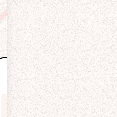
ポイント3
自社施工かどうかが
意外と重要！