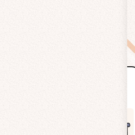
ポイント1
「高くても・安くても」
その理由を知る