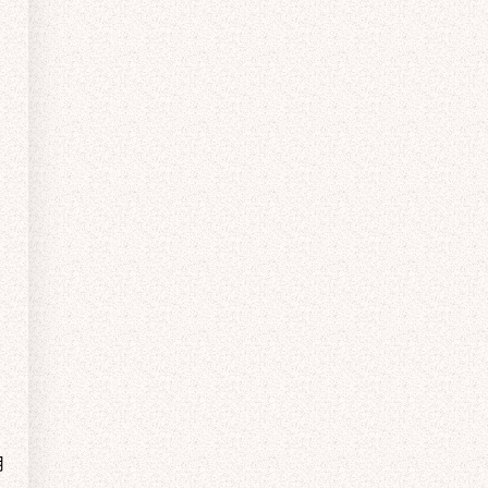
ポイント5
意外と重要！
はいますか？
最後は営業さんの
人柄で選ぶ
正直、安い業者さんには安いなりの理由が、高い業者
どんなに丁寧にシロアリ駆除を行っても、入り込めな
さんには高いなりの理由があります。
シロアリ駆除の会社では、「自社施工」と書いてある
しろあり防除施工士は、1964年にシロアリの防除施工
月
いような場所にシロアリがいた場合、再発する可能性
保証内容、施工の丁寧さ、自社施工かどうか、使って
場合があります。これは、
を行う技術者のために誕生した資格です。
「自分の会社の人がシロア