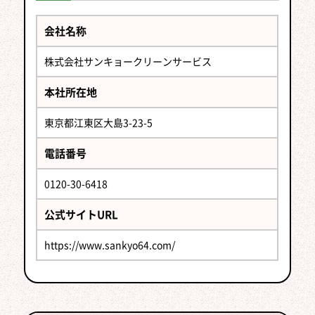
最後は営業さんの
正直、安い業者さんには安いなりの理由が、高い業
どんなに丁寧にシロアリ駆除を行っても、入り込め
シロアリ駆除の会社では、「自社施工」と書いてあ
人柄で選ぶ
者さんには高いなりの理由があります。
ないような場所にシロアリがいた場合、再発する可
しろあり防除施工士は、1964年にシロアリの防除施
会社名称
る場合があります。これは、
「自分の会社の人がシ
保証内容、施工の丁寧さ、自社施工かどうか、使っ
能性も。だからこそ、保証が大事。
工を行う技術者のために誕生した資格です。
ロアリの駆除をします」という意味。
株式会社サンキョークリーンサービス
ている薬剤、調査の綿密さなどが金額の違いにあら
5年保証を掲げていることが最低条件
一度資格を取得したあとも3年に一度、最新の防除
やっぱり最後は「この人なら信頼できそう！」とい
と考えましょ
自社施工でない場合は、下請けさんにお任せした
われます。
う。
施工や薬剤・法令などを学ぶ講習を受ける必要があ
うあなたの直感。
本社所在地
り、アルバイトの人が駆除施工に来るということも
お客さんの立場では、その違いの全部を正しく把握
保証を掲げていても、「会社が潰れていて保証が受
ります。
「営業さんに好感が持てるな」なのか「ちょっと…
あるとか…。
東京都江東区大島3-23-5
することは難しいこともありますが、
けられなかった」という話も聞きます。
お願いする業者さんや営業所に、
微妙？」なのか…。
同じお任せするなら、確実
「しろあり防除施
他の4つのポ
その場合、
何かミスがあったり、床下を外したとき
イントを基準に、業者さんを選んでいただければ失
そのため、
工士」がいるかどうかは、きちんとシロアリの知識
に“好感が持てる人”のほうがいい
創業年数（歴史があるほどいい！）・個
ですよね。
電話番号
に破損などがあっても、責任を取ってもらえない可
敗は少なくなります。
人店ではない・ホームページが綺麗で、きちんとし
を持っているという一つの証
になるので、聞いてみ
能性もあります
ので、くれぐれも注意してくださ
0120-30-6418
閉じる
安さが一番！という方はそれでもOK。ただし、再発
ている・自社施工である・上場している
てください。
などを条件
い。
などの危険性は認識
に加えると、信頼できる会社選びに近づきます。
してください。
公式サイトURL
閉じる
閉じる
https://www.sankyo64.com/
閉じる
閉じる