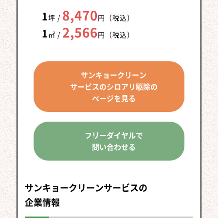
8,470
1
坪 /
円（税込）
2,566
1
㎡ /
円（税込）
サンキョークリーン
サービスのシロアリ駆除の
ページを見る
フリーダイヤルで
問い合わせる
ポイント1
ポイント2
ポイント3
「高くても・安くても」
保証内容と
ポイント4
自社施工かどうかが
サンキョークリーンサービスの
会社の信頼性を確認
しろあり防除施工士
その理由を知る
意外と重要！
企業情報
はいますか？
ポイント5