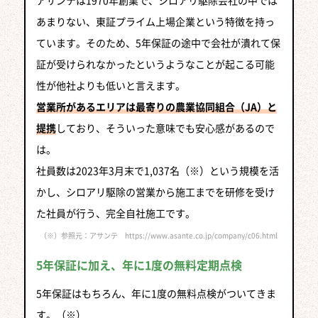
あまりない、東証プライム上場企業という特徴を持っ
ています。そのため、5年保証の途中で会社が潰れて保
証が受けられなかったというようなことが起こる可能
性が他社よりも低いと言えます。
営業所があるエリアは最寄りの農業協同組合（JA）と
提携
しており、そういった意味でも安心感があるので
は。
社員数は2023年3月末で1,037名（※）という規模を活
かし、シロアリ駆除の営業から施工までを研修を受け
た社員が行う、完全自社施工です。
（※）参照元：アサンテ https://www.asante.co.jp/company/c06.html
5年保証に加え、年に1度の無料定期点検
5年保証はもちろん、年に1度の無料点検がついてきま
す。（※）