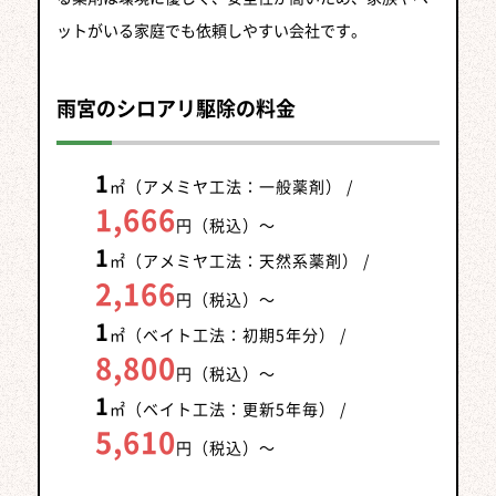
ットがいる家庭でも依頼しやすい会社です。
雨宮のシロアリ駆除の料金
1
㎡（アメミヤ工法：一般薬剤） /
1,666
円（税込）
～
1
㎡（アメミヤ工法：天然系薬剤） /
2,166
円（税込）
～
1
㎡（ベイト工法：初期5年分） /
8,800
円（税込）
～
1
㎡（ベイト工法：更新5年毎） /
5,610
円（税込）
～