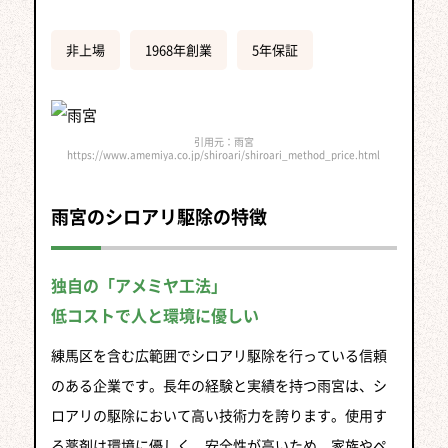
非上場
1968年創業
5年保証
引用元：雨宮
https://www.amemiya.co.jp/shiroari/shiroari_method_price.html
雨宮のシロアリ駆除の特徴
独自の「アメミヤ工法」
低コストで人と環境に優しい
練馬区を含む広範囲でシロアリ駆除を行っている信頼
のある企業です。長年の経験と実績を持つ雨宮は、シ
ロアリの駆除において高い技術力を誇ります。使用す
る薬剤は環境に優しく、安全性が高いため、家族やペ