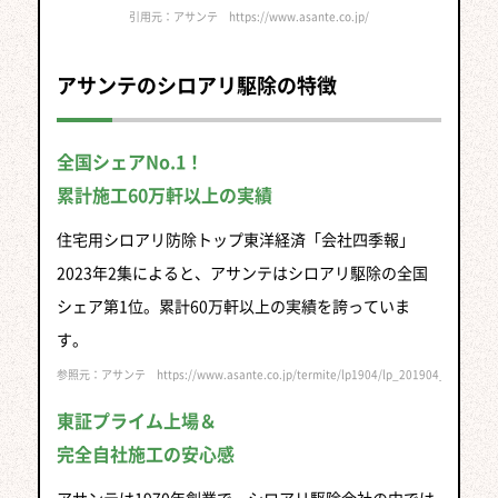
引用元：アサンテ https://www.asante.co.jp/
アサンテのシロアリ駆除の特徴
全国シェアNo.1！
累計施工60万軒以上の実績
住宅用シロアリ防除トップ東洋経済「会社四季報」
2023年2集によると、アサンテはシロアリ駆除の全国
シェア第1位。累計60万軒以上の実績を誇っていま
す。
参照元：アサンテ https://www.asante.co.jp/termite/lp1904/lp_201904_a.php
東証プライム上場＆
完全自社施工の安心感
アサンテは1970年創業で、シロアリ駆除会社の中では