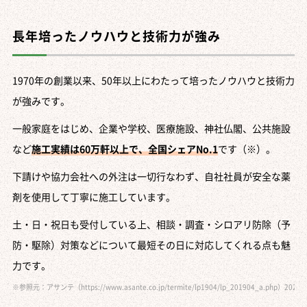
長年培ったノウハウと技術力が強み
1970年の創業以来、50年以上にわたって培ったノウハウと技術力
が強みです。
一般家庭をはじめ、企業や学校、医療施設、神社仏閣、公共施設
など
施工実績は60万軒以上で、全国シェアNo.1
です（※）。
下請けや協力会社への外注は一切行なわず、自社社員が安全な薬
剤を使用して丁寧に施工しています。
土・日・祝日も受付している上、相談・調査・シロアリ防除（予
防・駆除）対策などについて最短その日に対応してくれる点も魅
力です。
※参照元：アサンテ（https://www.asante.co.jp/termite/lp1904/lp_201904_a.php）2