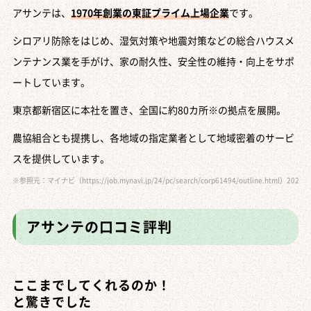
アサンテは、
1970年創業の東証プライム上場企業
です。
シロアリ防除をはじめ、湿気対策や地震対策などの総合ハウスメ
ンテナンス業を手がけ、家の耐久性、安全性の維持・向上をサポ
ートしています。
東京都新宿区に本社を置き、全国に約80カ所※の拠点を展開。
農協組合とも提携し、各地域の指定業者として地域密着のサービ
スを提供しています。
※参照元：マイナビ（https://job.mynavi.jp/24/pc/search/corp61494/outline.html）2
アサンテの口コミ評判
ここまでしてくれるのか！
と驚きでした