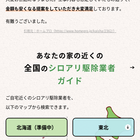
金額も安くなる提案をしていただき大変満足
しております。
有難うございました。
引用元：ホームプロ（https://www.homepro.jp/kaisha/2362/）
あなたの家の近くの
全国
シロアリ駆除業者
の
ガイド
ご自宅近くのシロアリ駆除業者を、
以下のマップから検索できます。
北海道（準備中）
東北