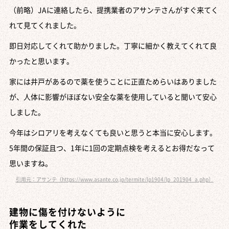
（前略）JAに連絡したら、提携業者のアサンテさんがすぐ来てく
れて見てくれました。
即日対応してくれて助かりました。丁寧に細かく教えてくれて良
かったと思います。
家には井戸があるので薬を使うことに正直ためらいはありました
が、人体に影響がほぼない安全な薬を使用していると聞いて安心
しました。
今年はシロアリを考えなくても良いと思うと本当に安心します。
5年間の保証且つ、1年に1回の定期点検を考えるとお得だなって
思いますね。
引用元：アサンテ（https://www.asante.co.jp/termite/lp1904/lp_201904_a.php）
建物に傷を付けないように
作業をしてくれた